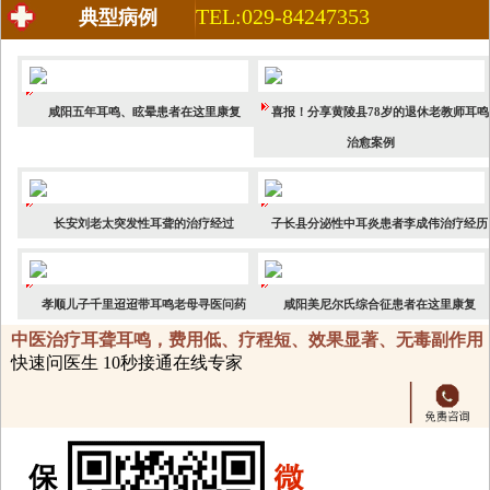
TEL:029-84247353
典型病例
咸阳五年耳鸣、眩晕患者在这里康复
喜报！分享黄陵县78岁的退休老教师耳鸣
治愈案例
长安刘老太突发性耳聋的治疗经过
子长县分泌性中耳炎患者李成伟治疗经历
孝顺儿子千里迢迢带耳鸣老母寻医问药
咸阳美尼尔氏综合征患者在这里康复
中医治疗耳聋耳鸣，费用低、疗程短、效果显著、无毒副作用
快速问医生 10秒接通在线专家