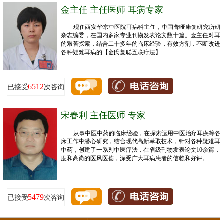
金主任 主任医师 耳病专家
现任西安华京中医院耳病科主任，中国聋哑康复研究所
杂志编委，在国内多家专业刊物发表论文数十篇。金主任对耳
的艰苦探索，结合二十多年的临床经验，有效方剂，不断改进
各种疑难耳病的【金氏复聪五联疗法】....
6512
已接受
次咨询
宋春利 主任医师 专家
从事中医中药的临床经验，在探索运用中医治疗耳疾等
床工作中潜心研究，结合现代高新萃取技术，针对各种疑难耳
中药，创建了一系列中医疗法，在省级刊物发表论文10余篇
度和高尚的医风医德，深受广大耳病患者的信赖和好评。
5479
已接受
次咨询