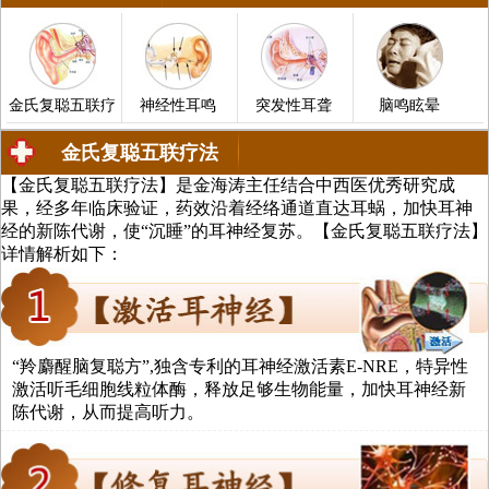
金氏复聪五联疗
神经性耳鸣
突发性耳聋
脑鸣眩晕
金氏复聪五联疗法
【金氏复聪五联疗法】是金海涛主任结合中西医优秀研究成
中医治疗耳聋、耳鸣、中耳炎、脑鸣
果，经多年临床验证，药效沿着经络通道直达耳蜗，加快耳神
经的新陈代谢，使“沉睡”的耳神经复苏。【金氏复聪五联疗法】
详情解析如下：
法
“羚麝醒脑复聪方”,独含专利的耳神经激活素E-NRE，特异性
激活听毛细胞线粒体酶，释放足够生物能量，加快耳神经新
陈代谢，从而提高听力。