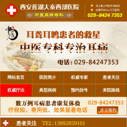
网站首页
医院简介
权威专家
患者关注
权威疗法
典型病例
预约挂号
来院路线
TEL:13992859101
患者关注