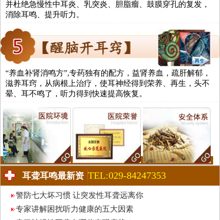
并杜绝急慢性中耳炎、乳突炎、胆脂瘤、鼓膜穿孔的复发，
消除耳鸣、提升听力。
“养血补肾消鸣方”,专药独有的配方，益肾养血，疏肝解郁，
滋养耳窍，从病根上治疗，使耳神经得到荣养、再生，头不
晕、耳不鸣了，听力得到快速提高恢复。
TEL:029-84247353
耳聋耳鸣最新资
讯
警防七大坏习惯 让突发性耳聋远离你
专家讲解困扰听力健康的五大因素