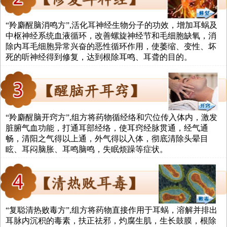
“羚麝醒脑消鸣方”,活化耳神经生物分子的功效，增加耳蜗及
中枢神经系统血液循环，改善螺旋神经节和毛细胞缺氧，消
除内耳毛细胞异常兴奋的恶性循环作用，使萎缩、变性、坏
死的听神经得到修复，达到根除耳鸣、耳聋的目的。
“羚麝醒脑开窍方”,组方将药物循经络和穴位传入体内，激发
脏腑气血功能，打通耳部经络，使耳窍经脉贯通，经气通
畅，清阳之气得以上通，外气得以入体，彻底清除头晕目
眩、耳闷脑胀、耳鸣脑鸣，失眠烦躁等症状。
“复聪清热败毒方”,组方将药物直接作用于耳蜗，溶解并排出
耳脉内沉积的毒素，扶正祛邪，灼腐生肌，生长鼓膜，根除