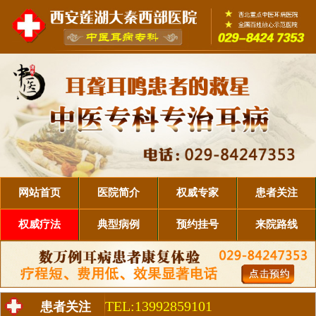
网站首页
医院简介
权威专家
患者关注
权威疗法
典型病例
预约挂号
来院路线
TEL:13992859101
患者关注