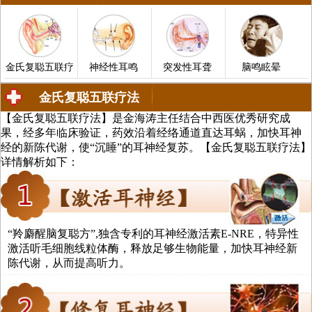
金氏复聪五联疗
神经性耳鸣
突发性耳聋
脑鸣眩晕
金氏复聪五联疗法
【金氏复聪五联疗法】是金海涛主任结合中西医优秀研究成
中医治疗耳聋、耳鸣、中耳炎、脑鸣
果，经多年临床验证，药效沿着经络通道直达耳蜗，加快耳神
经的新陈代谢，使“沉睡”的耳神经复苏。【金氏复聪五联疗法】
详情解析如下：
法
“羚麝醒脑复聪方”,独含专利的耳神经激活素E-NRE，特异性
激活听毛细胞线粒体酶，释放足够生物能量，加快耳神经新
陈代谢，从而提高听力。