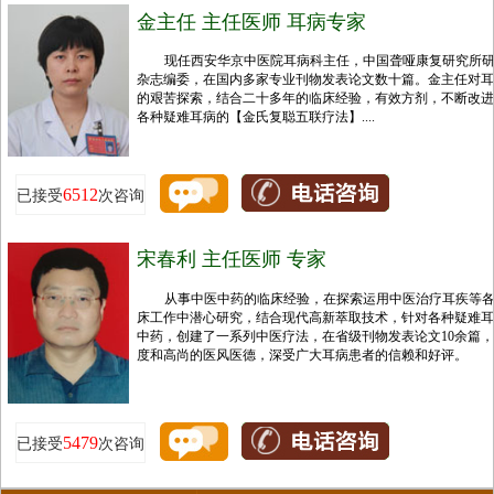
金主任 主任医师 耳病专家
现任西安华京中医院耳病科主任，中国聋哑康复研究所
杂志编委，在国内多家专业刊物发表论文数十篇。金主任对耳
的艰苦探索，结合二十多年的临床经验，有效方剂，不断改进
各种疑难耳病的【金氏复聪五联疗法】....
6512
已接受
次咨询
宋春利 主任医师 专家
从事中医中药的临床经验，在探索运用中医治疗耳疾等
床工作中潜心研究，结合现代高新萃取技术，针对各种疑难耳
中药，创建了一系列中医疗法，在省级刊物发表论文10余篇
度和高尚的医风医德，深受广大耳病患者的信赖和好评。
5479
已接受
次咨询