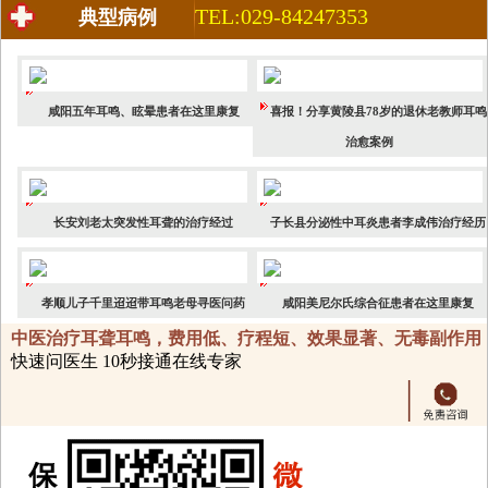
TEL:029-84247353
典型病例
咸阳五年耳鸣、眩晕患者在这里康复
喜报！分享黄陵县78岁的退休老教师耳鸣
治愈案例
长安刘老太突发性耳聋的治疗经过
子长县分泌性中耳炎患者李成伟治疗经历
孝顺儿子千里迢迢带耳鸣老母寻医问药
咸阳美尼尔氏综合征患者在这里康复
中医治疗耳聋耳鸣，费用低、疗程短、效果显著、无毒副作用
快速问医生 10秒接通在线专家