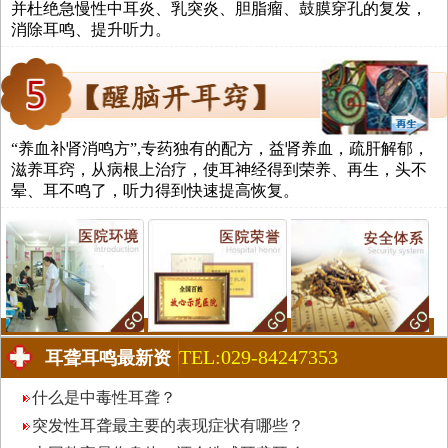
并杜绝急慢性中耳炎、乳突炎、胆脂瘤、鼓膜穿孔的复发，
消除耳鸣、提升听力。
“养血补肾消鸣方”,专药独有的配方，益肾养血，疏肝解郁，
滋养耳窍，从病根上治疗，使耳神经得到荣养、再生，头不
晕、耳不鸣了，听力得到快速提高恢复。
TEL:029-84247353
耳聋耳鸣最新资
讯
什么是中毒性耳聋？
突发性耳聋最主要的表现症状有哪些？