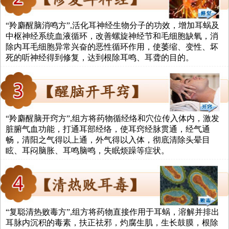
“羚麝醒脑消鸣方”,活化耳神经生物分子的功效，增加耳蜗及
中枢神经系统血液循环，改善螺旋神经节和毛细胞缺氧，消
除内耳毛细胞异常兴奋的恶性循环作用，使萎缩、变性、坏
死的听神经得到修复，达到根除耳鸣、耳聋的目的。
“羚麝醒脑开窍方”,组方将药物循经络和穴位传入体内，激发
脏腑气血功能，打通耳部经络，使耳窍经脉贯通，经气通
畅，清阳之气得以上通，外气得以入体，彻底清除头晕目
眩、耳闷脑胀、耳鸣脑鸣，失眠烦躁等症状。
“复聪清热败毒方”,组方将药物直接作用于耳蜗，溶解并排出
耳脉内沉积的毒素，扶正祛邪，灼腐生肌，生长鼓膜，根除