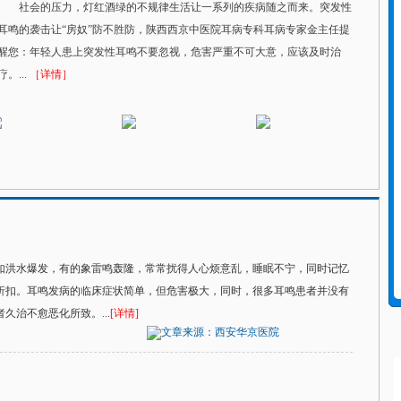
社会的压力，灯红酒绿的不规律生活让一系列的疾病随之而来。突发性
耳鸣的袭击让“房奴”防不胜防，陕西西京中医院耳病专科耳病专家金主任提
醒您：年轻人患上突发性耳鸣不要忽视，危害严重不可大意，应该及时治
疗。...
［详情］
如洪水爆发，有的象雷鸣轰隆，常常扰得人心烦意乱，睡眠不宁，同时记忆
折扣。耳鸣发病的临床症状简单，但危害极大，同时，很多耳鸣患者并没有
治不愈恶化所致。...
[详情]
文章来源：西安华京医院