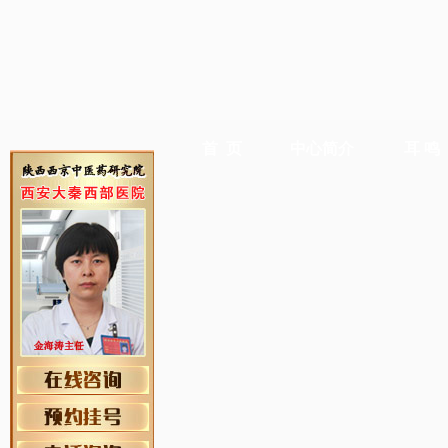
首 页
中心简介
耳 鸣