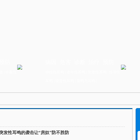
1
2
3
预防
病因
危害
诊断
治疗
预防
聋
|
中毒性
神经性耳鸣
|
老年性耳鸣
|
突发性耳鸣
|
传导性
耳鸣
|
噪音性耳鸣
|
脑鸣与耳鸣
|
突发性耳鸣的袭击让“房奴”防不胜防