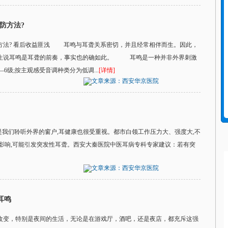
防方法?
方法? 看后收益匪浅 耳鸣与耳聋关系密切，并且经常相伴而生。因此，
医生说耳鸣是耳聋的前奏，事实也的确如此。 耳鸣是一种并非外界刺激
6级;按主观感受音调种类分为低调...
[详情]
文章来源：西安华京医院
朵是我们聆听外界的窗户,耳健康也很受重视。都市白领工作压力大、强度大,不
影响,可能引发突发性耳聋。西安大秦医院中医耳病专科专家建议：若有突
文章来源：西安华京医院
耳鸣
改变，特别是夜间的生活，无论是在游戏厅，酒吧，还是夜店，都充斥这强