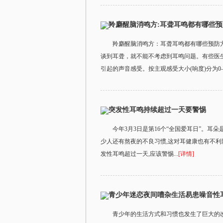
羚麝醒脑消鸣方:耳聋耳鸣都有哪些预
羚麝醒脑消鸣方：耳聋耳鸣都有哪些预防
谈到耳聋，就不能不考虑到耳鸣问题。有些
引起的声音感受。按主观感受大小(响度)分为0—
突发性耳鸣持续超过一天要警惕
今年3月3日是第16个“全国爱耳日”。耳
少人还有熬夜的不良习惯,这对耳健康也有不利
发性耳鸣超过一天,应该警惕...
[详情]
青少年迷恋夜间嘈杂生活易患噪音性
青少年的生活方式和习惯也发生了巨大的