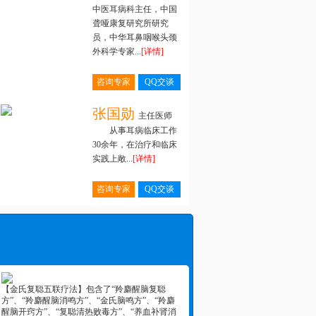
中医耳病科主任，中国
聋哑康复研究所研究
员，中华耳鼻咽喉头颈
外科学专家...
[详情]
咨询专家
QQ交谈
张国勋
主任医师
从事耳病临床工作
30余年，在治疗和临床
实践上敞...
[详情]
咨询专家
QQ交谈
【金氏复聪五联疗法】包含了“羚麝醒脑复聪
方”、“羚麝醒脑消鸣方”、“金氏脑鸣方”、“羚麝
醒脑开窍方”、“复聪清热败毒方”、“养血补肾消