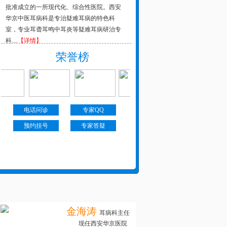
批准成立的一所现代化、综合性医院。西安
华京中医耳病科是专治疑难耳病的特色科
室，专业耳聋耳鸣中耳炎等疑难耳病研治专
科....
【详情】
荣誉榜
电话问诊
专家QQ
预约挂号
专家答疑
金海涛
耳病科主任
现任西安华京医院