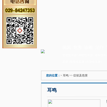
病因
危害
诊断
治疗
突发性耳聋
|
神经性耳聋
|
老年性耳
耳聋
|
噪音性耳聋
|
传导性耳聋
|
您的位置：
>
耳鸣
>> 症状及危害
耳鸣