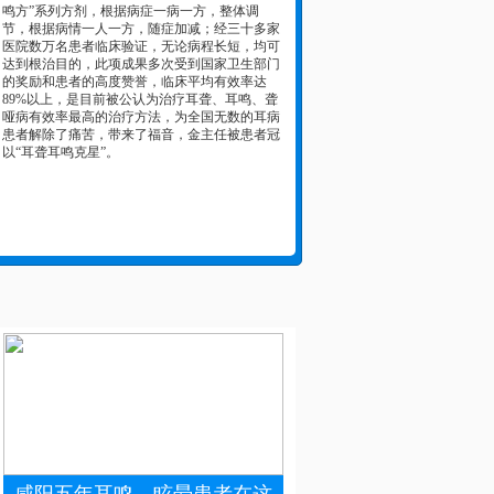
鸣方”系列方剂，根据病症一病一方，整体调
节，根据病情一人一方，随症加减；经三十多家
医院数万名患者临床验证，无论病程长短，均可
达到根治目的，此项成果多次受到国家卫生部门
的奖励和患者的高度赞誉，临床平均有效率达
89%以上，是目前被公认为治疗耳聋、耳鸣、聋
哑病有效率最高的治疗方法，为全国无数的耳病
患者解除了痛苦，带来了福音，金主任被患者冠
以“耳聋耳鸣克星”。