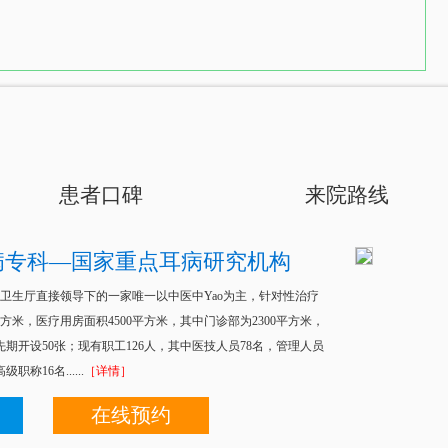
患者口碑
来院路线
病专科—国家重点耳病研究机构
卫生厅直接领导下的一家唯一以中医中Yao为主，针对性治疗
方米，医疗用房面积4500平方米，其中门诊部为2300平方米，
先期开设50张；现有职工126人，其中医技人员78名，管理人员
16名......
［详情］
在线预约