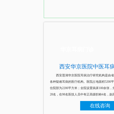
华京耳病门诊
西安华京医院中医耳
西安莲湖华京医院耳病治疗研究机构是由省
各种疑难耳病的医疗机构。医院占地面积5200平
住院部为2200平方米；全院设置病床100余张，
28名，在98名医技人员中有正高级职称4名，副高级职称
在线咨询