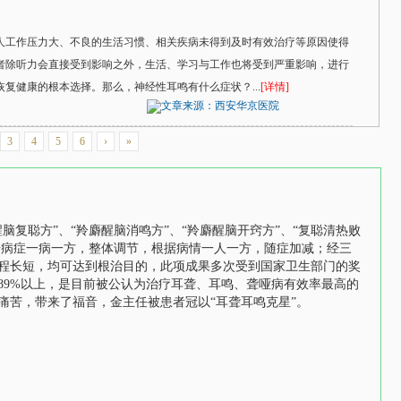
人工作压力大、不良的生活习惯、相关疾病未得到及时有效治疗等原因使得
者除听力会直接受到影响之外，生活、学习与工作也将受到严重影响，进行
复健康的根本选择。那么，神经性耳鸣有什么症状？...
[详情]
文章来源：西安华京医院
3
4
5
6
›
»
脑复聪方”、“羚麝醒脑消鸣方”、“羚麝醒脑开窍方”、“复聪清热败
根据病症一病一方，整体调节，根据病情一人一方，随症加减；经三
程长短，均可达到根治目的，此项成果多次受到国家卫生部门的奖
89%以上，是目前被公认为治疗耳聋、耳鸣、聋哑病有效率最高的
痛苦，带来了福音，金主任被患者冠以“耳聋耳鸣克星”。