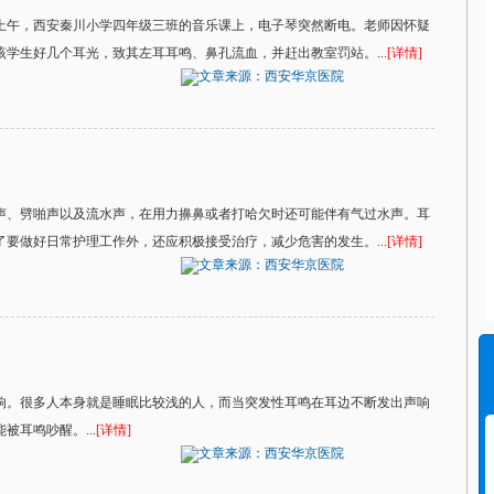
4日上午，西安秦川小学四年级三班的音乐课上，电子琴突然断电。老师因怀疑
学生好几个耳光，致其左耳耳鸣、鼻孔流血，并赶出教室罚站。...
[详情]
文章来源：西安华京医院
声、劈啪声以及流水声，在用力擤鼻或者打哈欠时还可能伴有气过水声。耳
要做好日常护理工作外，还应积极接受治疗，减少危害的发生。...
[详情]
文章来源：西安华京医院
响。很多人本身就是睡眠比较浅的人，而当突发性耳鸣在耳边不断发出声响
耳鸣吵醒。...
[详情]
文章来源：西安华京医院