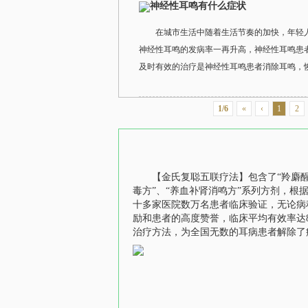
神经性耳鸣有什么症状
在城市生活中随着生活节奏的加快，年轻
神经性耳鸣的发病率一再升高，神经性耳鸣患
及时有效的治疗是神经性耳鸣患者消除耳鸣，恢
1/6
«
‹
1
2
【金氏复聪五联疗法】包含了“羚麝醒
毒方”、“养血补肾消鸣方”系列方剂，
十多家医院数万名患者临床验证，无论病
励和患者的高度赞誉，临床平均有效率达
治疗方法，为全国无数的耳病患者解除了