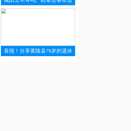
咸阳五年耳鸣、眩晕患者在这
喜报！分享黄陵县78岁的退休