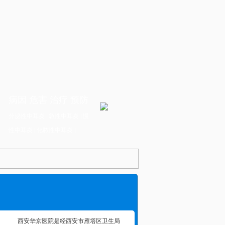
病因
危害
治疗
预防
分泌性中耳炎
|
急性中耳炎
|
慢
性中耳炎
|
化脓性中耳炎
|
西安华京医院是经西安市雁塔区卫生局