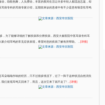
激动，劲歌热舞，人头攒动，丰富的夜间生活让许多年轻人都流连忘返，却
医耳病专科的耳病专家介绍，近期前来诊的患者中有不少是患有噪音性耳鸣
文章来源：西安华京医院
很多，为了能够详细的了解疾病和分辨疾病，西安大秦医院中医耳病专科耳
家介绍耳鸣的常见症状表现，希望对您的疾病了解有所帮助。 ...
[详情]
文章来源：西安华京医院
过耳朵嗡嗡作响的经历，只不过很多情况下，过了一阵子这种状况自然消失
们发现耳鸣又回来了，而且，这次它来了就不走了! ...
[详情]
文章来源：西安华京医院