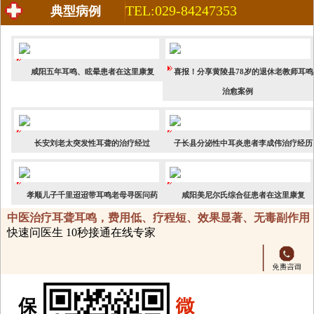
TEL:029-84247353
典型病例
咸阳五年耳鸣、眩晕患者在这里康复
喜报！分享黄陵县78岁的退休老教师耳鸣
治愈案例
长安刘老太突发性耳聋的治疗经过
子长县分泌性中耳炎患者李成伟治疗经历
孝顺儿子千里迢迢带耳鸣老母寻医问药
咸阳美尼尔氏综合征患者在这里康复
中医治疗耳聋耳鸣，费用低、疗程短、效果显著、无毒副作用
快速问医生 10秒接通在线专家