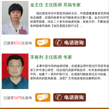
金主任 主任医师 耳病专家
现任西安华京中医院耳病科主任，中国聋哑康复研究所
杂志编委，在国内多家专业刊物发表论文数十篇。金主任对耳
的艰苦探索，结合二十多年的临床经验，有效方剂，不断改进
各种疑难耳病的【金氏复聪五联疗法】....
6512
已接受
次咨询
宋春利 主任医师 专家
从事中医中药的临床经验，在探索运用中医治疗耳疾等
床工作中潜心研究，结合现代高新萃取技术，针对各种疑难耳
中药，创建了一系列中医疗法，在省级刊物发表论文10余篇
度和高尚的医风医德，深受广大耳病患者的信赖和好评。
5479
已接受
次咨询