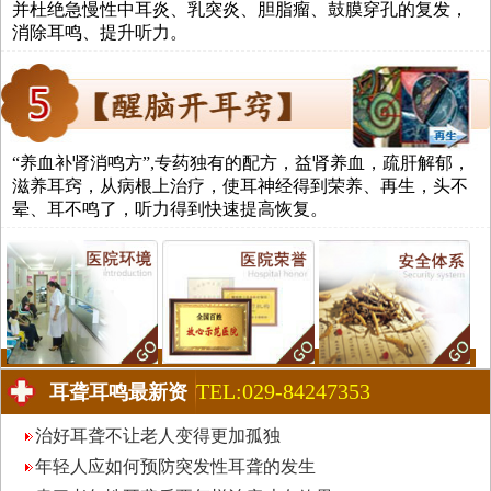
并杜绝急慢性中耳炎、乳突炎、胆脂瘤、鼓膜穿孔的复发，
消除耳鸣、提升听力。
“养血补肾消鸣方”,专药独有的配方，益肾养血，疏肝解郁，
滋养耳窍，从病根上治疗，使耳神经得到荣养、再生，头不
晕、耳不鸣了，听力得到快速提高恢复。
TEL:029-84247353
耳聋耳鸣最新资
讯
治好耳聋不让老人变得更加孤独
年轻人应如何预防突发性耳聋的发生