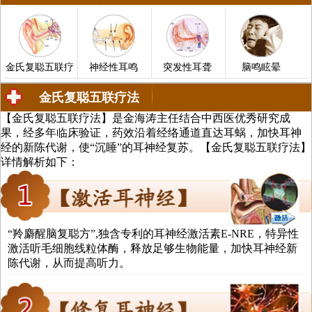
金氏复聪五联疗
神经性耳鸣
突发性耳聋
脑鸣眩晕
金氏复聪五联疗法
【金氏复聪五联疗法】是金海涛主任结合中西医优秀研究成
中医治疗耳聋、耳鸣、中耳炎、脑鸣
果，经多年临床验证，药效沿着经络通道直达耳蜗，加快耳神
经的新陈代谢，使“沉睡”的耳神经复苏。【金氏复聪五联疗法】
详情解析如下：
法
“羚麝醒脑复聪方”,独含专利的耳神经激活素E-NRE，特异性
激活听毛细胞线粒体酶，释放足够生物能量，加快耳神经新
陈代谢，从而提高听力。