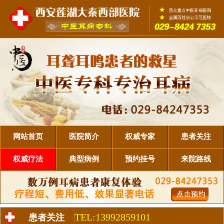
网站首页
医院简介
权威专家
患者关注
权威疗法
典型病例
预约挂号
来院路线
TEL:13992859101
患者关注