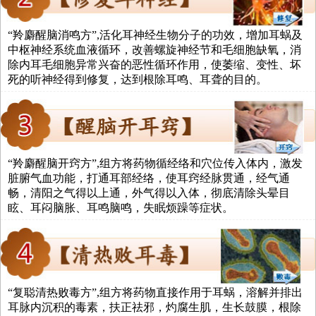
“羚麝醒脑消鸣方”,活化耳神经生物分子的功效，增加耳蜗及
中枢神经系统血液循环，改善螺旋神经节和毛细胞缺氧，消
除内耳毛细胞异常兴奋的恶性循环作用，使萎缩、变性、坏
死的听神经得到修复，达到根除耳鸣、耳聋的目的。
“羚麝醒脑开窍方”,组方将药物循经络和穴位传入体内，激发
脏腑气血功能，打通耳部经络，使耳窍经脉贯通，经气通
畅，清阳之气得以上通，外气得以入体，彻底清除头晕目
眩、耳闷脑胀、耳鸣脑鸣，失眠烦躁等症状。
“复聪清热败毒方”,组方将药物直接作用于耳蜗，溶解并排出
耳脉内沉积的毒素，扶正祛邪，灼腐生肌，生长鼓膜，根除