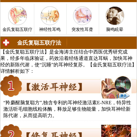
金氏复聪五联疗
神经性耳鸣
突发性耳聋
脑鸣眩晕
金氏复聪五联疗法
【金氏复聪五联疗法】是金海涛主任结合中西医优秀研究成
中医治疗耳聋、耳鸣、中耳炎、脑鸣
果，经多年临床验证，药效沿着经络通道直达耳蜗，加快耳神
经的新陈代谢，使“沉睡”的耳神经复苏。【金氏复聪五联疗法】
详情解析如下：
法
“羚麝醒脑复聪方”,独含专利的耳神经激活素E-NRE，特异性
激活听毛细胞线粒体酶，释放足够生物能量，加快耳神经新
陈代谢，从而提高听力。