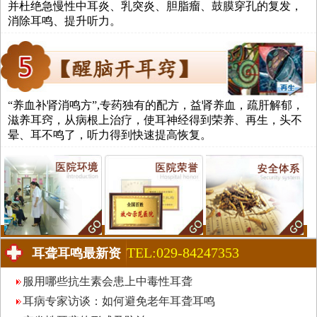
并杜绝急慢性中耳炎、乳突炎、胆脂瘤、鼓膜穿孔的复发，
消除耳鸣、提升听力。
“养血补肾消鸣方”,专药独有的配方，益肾养血，疏肝解郁，
滋养耳窍，从病根上治疗，使耳神经得到荣养、再生，头不
晕、耳不鸣了，听力得到快速提高恢复。
TEL:029-84247353
耳聋耳鸣最新资
讯
服用哪些抗生素会患上中毒性耳聋
耳病专家访谈：如何避免老年耳聋耳鸣