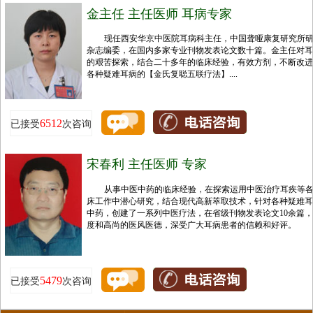
金主任 主任医师 耳病专家
现任西安华京中医院耳病科主任，中国聋哑康复研究所
杂志编委，在国内多家专业刊物发表论文数十篇。金主任对耳
的艰苦探索，结合二十多年的临床经验，有效方剂，不断改进
各种疑难耳病的【金氏复聪五联疗法】....
6512
已接受
次咨询
宋春利 主任医师 专家
从事中医中药的临床经验，在探索运用中医治疗耳疾等
床工作中潜心研究，结合现代高新萃取技术，针对各种疑难耳
中药，创建了一系列中医疗法，在省级刊物发表论文10余篇
度和高尚的医风医德，深受广大耳病患者的信赖和好评。
5479
已接受
次咨询