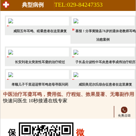
TEL:029-84247353
典型病例
咸阳五年耳鸣、眩晕患者在这里康复
喜报！分享黄陵县78岁的退休老教师耳鸣
治愈案例
长安刘老太突发性耳聋的治疗经过
子长县分泌性中耳炎患者李成伟治疗经历
孝顺儿子千里迢迢带耳鸣老母寻医问药
咸阳美尼尔氏综合征患者在这里康复
中医治疗耳聋耳鸣，费用低、疗程短、效果显著、无毒副作用
快速问医生 10秒接通在线专家