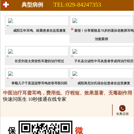
TEL:029-84247353
典型病例
咸阳五年耳鸣、眩晕患者在这里康复
喜报！分享黄陵县78岁的退休老教师耳鸣
治愈案例
长安刘老太突发性耳聋的治疗经过
子长县分泌性中耳炎患者李成伟治疗经历
孝顺儿子千里迢迢带耳鸣老母寻医问药
咸阳美尼尔氏综合征患者在这里康复
中医治疗耳聋耳鸣，费用低、疗程短、效果显著、无毒副作用
快速问医生 10秒接通在线专家