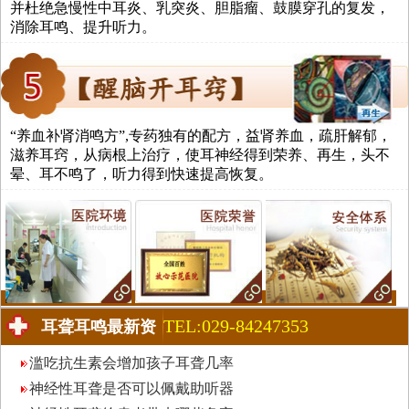
并杜绝急慢性中耳炎、乳突炎、胆脂瘤、鼓膜穿孔的复发，
消除耳鸣、提升听力。
“养血补肾消鸣方”,专药独有的配方，益肾养血，疏肝解郁，
滋养耳窍，从病根上治疗，使耳神经得到荣养、再生，头不
晕、耳不鸣了，听力得到快速提高恢复。
TEL:029-84247353
耳聋耳鸣最新资
讯
滥吃抗生素会增加孩子耳聋几率
神经性耳聋是否可以佩戴助听器