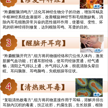
“羚麝醒脑消鸣方”,活化耳神经生物分子的功效，增加耳蜗及
中枢神经系统血液循环，改善螺旋神经节和毛细胞缺氧，消
除内耳毛细胞异常兴奋的恶性循环作用，使萎缩、变性、坏
死的听神经得到修复，达到根除耳鸣、耳聋的目的。
“羚麝醒脑开窍方”,组方将药物循经络和穴位传入体内，激发
脏腑气血功能，打通耳部经络，使耳窍经脉贯通，经气通
畅，清阳之气得以上通，外气得以入体，彻底清除头晕目
眩、耳闷脑胀、耳鸣脑鸣，失眠烦躁等症状。
“复聪清热败毒方”,组方将药物直接作用于耳蜗，溶解并排出
耳脉内沉积的毒素，扶正祛邪，灼腐生肌，生长鼓膜，根除