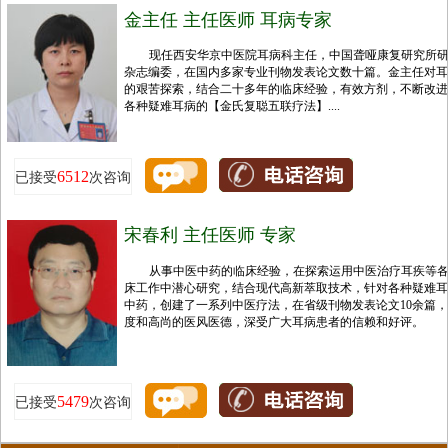
金主任 主任医师 耳病专家
现任西安华京中医院耳病科主任，中国聋哑康复研究所
杂志编委，在国内多家专业刊物发表论文数十篇。金主任对耳
的艰苦探索，结合二十多年的临床经验，有效方剂，不断改进
各种疑难耳病的【金氏复聪五联疗法】....
6512
已接受
次咨询
宋春利 主任医师 专家
从事中医中药的临床经验，在探索运用中医治疗耳疾等
床工作中潜心研究，结合现代高新萃取技术，针对各种疑难耳
中药，创建了一系列中医疗法，在省级刊物发表论文10余篇
度和高尚的医风医德，深受广大耳病患者的信赖和好评。
5479
已接受
次咨询