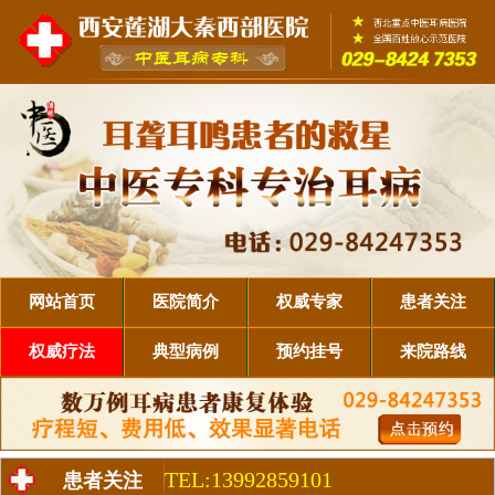
网站首页
医院简介
权威专家
患者关注
权威疗法
典型病例
预约挂号
来院路线
TEL:13992859101
患者关注