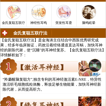
金氏复聪五联疗
神经性耳鸣
突发性耳聋
脑鸣眩晕
金氏复聪五联疗法
【金氏复聪五联疗法】是金海涛主任结合中西医优秀研究成
中医治疗耳聋、耳鸣、中耳炎、脑鸣
果，经多年临床验证，药效沿着经络通道直达耳蜗，加快耳神
经的新陈代谢，使“沉睡”的耳神经复苏。【金氏复聪五联疗法】
详情解析如下：
法
“羚麝醒脑复聪方”,独含专利的耳神经激活素E-NRE，特异性
激活听毛细胞线粒体酶，释放足够生物能量，加快耳神经新
陈代谢，从而提高听力。