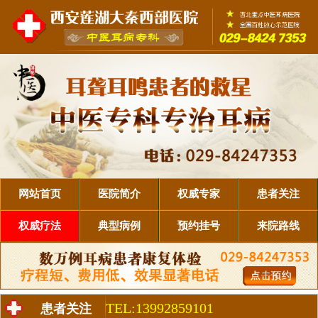
网站首页
医院简介
权威专家
患者关注
权威疗法
典型病例
预约挂号
来院路线
TEL:13992859101
患者关注