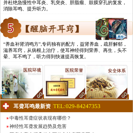
并杜绝急慢性中耳炎、乳突炎、胆脂瘤、鼓膜穿孔的复发，
消除耳鸣、提升听力。
“养血补肾消鸣方”,专药独有的配方，益肾养血，疏肝解郁，
滋养耳窍，从病根上治疗，使耳神经得到荣养、再生，头不
晕、耳不鸣了，听力得到快速提高恢复。
TEL:029-84247353
耳聋耳鸣最新资
讯
中毒性耳聋症状表现有哪些？
神经性耳聋发展趋势及危害