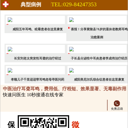
TEL:029-84247353
典型病例
咸阳五年耳鸣、眩晕患者在这里康复
喜报！分享黄陵县78岁的退休老教师耳鸣
治愈案例
长安刘老太突发性耳聋的治疗经过
子长县分泌性中耳炎患者李成伟治疗经历
孝顺儿子千里迢迢带耳鸣老母寻医问药
咸阳美尼尔氏综合征患者在这里康复
中医治疗耳聋耳鸣，费用低、疗程短、效果显著、无毒副作用
快速问医生 10秒接通在线专家