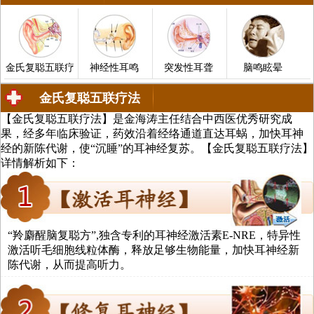
金氏复聪五联疗
神经性耳鸣
突发性耳聋
脑鸣眩晕
金氏复聪五联疗法
【金氏复聪五联疗法】是金海涛主任结合中西医优秀研究成
中医治疗耳聋、耳鸣、中耳炎、脑鸣
果，经多年临床验证，药效沿着经络通道直达耳蜗，加快耳神
经的新陈代谢，使“沉睡”的耳神经复苏。【金氏复聪五联疗法】
详情解析如下：
法
“羚麝醒脑复聪方”,独含专利的耳神经激活素E-NRE，特异性
激活听毛细胞线粒体酶，释放足够生物能量，加快耳神经新
陈代谢，从而提高听力。