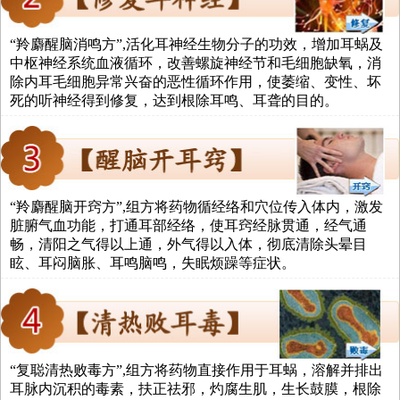
“羚麝醒脑消鸣方”,活化耳神经生物分子的功效，增加耳蜗及
中枢神经系统血液循环，改善螺旋神经节和毛细胞缺氧，消
除内耳毛细胞异常兴奋的恶性循环作用，使萎缩、变性、坏
死的听神经得到修复，达到根除耳鸣、耳聋的目的。
“羚麝醒脑开窍方”,组方将药物循经络和穴位传入体内，激发
脏腑气血功能，打通耳部经络，使耳窍经脉贯通，经气通
畅，清阳之气得以上通，外气得以入体，彻底清除头晕目
眩、耳闷脑胀、耳鸣脑鸣，失眠烦躁等症状。
“复聪清热败毒方”,组方将药物直接作用于耳蜗，溶解并排出
耳脉内沉积的毒素，扶正祛邪，灼腐生肌，生长鼓膜，根除