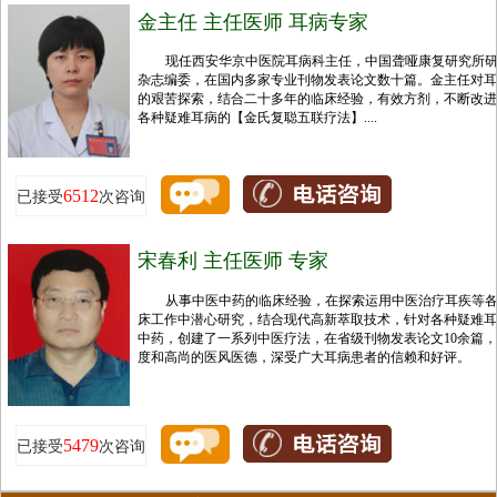
金主任 主任医师 耳病专家
现任西安华京中医院耳病科主任，中国聋哑康复研究所
杂志编委，在国内多家专业刊物发表论文数十篇。金主任对耳
的艰苦探索，结合二十多年的临床经验，有效方剂，不断改进
各种疑难耳病的【金氏复聪五联疗法】....
6512
已接受
次咨询
宋春利 主任医师 专家
从事中医中药的临床经验，在探索运用中医治疗耳疾等
床工作中潜心研究，结合现代高新萃取技术，针对各种疑难耳
中药，创建了一系列中医疗法，在省级刊物发表论文10余篇
度和高尚的医风医德，深受广大耳病患者的信赖和好评。
5479
已接受
次咨询